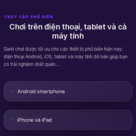
TRUY CẬP PHỔ BIẾN
Chơi trên điện thoại, tablet và cả
máy tính
Sảnh chơi được tối ưu cho các thiết bị phổ biến hiện nay:
điện thoại Android, iOS, tablet và máy tính để bàn giúp bạn
có trải nghiệm nhất quán…
Android smartphone
iPhone và iPad