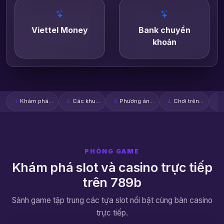
Viettel Money
Bank chuyển
khoản
Khám phá…
Các khu…
Phương án…
Chơi trên…
1
2
3
4
5
PHÒNG GAME
Khám phá slot và casino trực tiếp
trên 789b
Sảnh game tập trung các tựa slot nổi bật cùng bàn casino
trực tiếp.