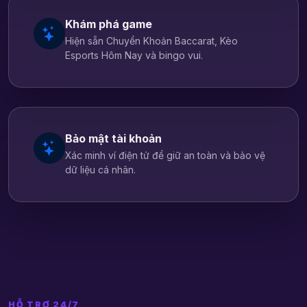
Khám phá game
Hiện sẵn Chuyển Khoản Baccarat, Kèo
Esports Hôm Nay và bingo vui.
Bảo mật tài khoản
Xác minh ví điện tử để giữ an toàn và bảo vệ
dữ liệu cá nhân.
HỖ TRỢ 24/7