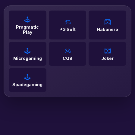
Pragmatic
PG Soft
Habanero
Play
Microgaming
CQ9
Joker
Spadegaming