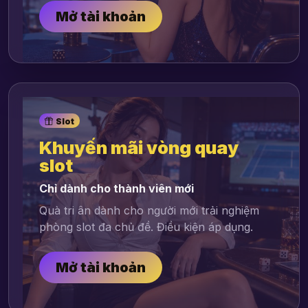
Mở tài khoản
Slot
Khuyến mãi vòng quay
slot
Chỉ dành cho thành viên mới
Quà tri ân dành cho người mới trải nghiệm
phòng slot đa chủ đề. Điều kiện áp dụng.
Mở tài khoản