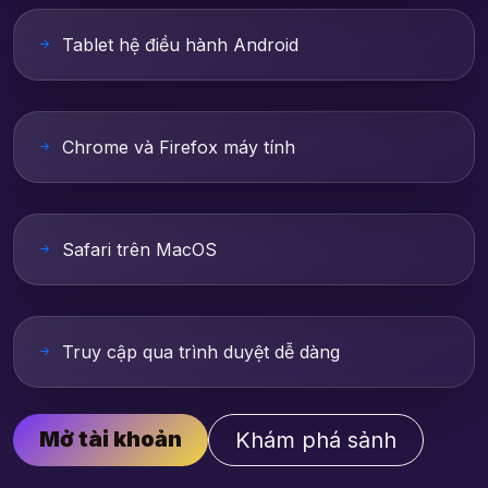
Tablet hệ điều hành Android
Chrome và Firefox máy tính
Safari trên MacOS
Truy cập qua trình duyệt dễ dàng
Mở tài khoản
Khám phá sảnh