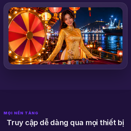
MỌI NỀN TẢNG
Truy cập dễ dàng qua mọi thiết bị