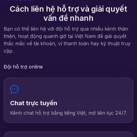
Cách liên hệ hỗ trợ và giải quyết
vấn đề nhanh
Bạn có thể liên hệ với đội hỗ trợ qua nhiều kênh thân
thiện, hoạt động quanh giờ tại Việt Nam để giải quyết
thắc mắc về tài khoản, ví thanh toán hay kỹ thuật truy
cập.
Đội hỗ trợ online
Chat trực tuyến
Kênh chat hỗ trợ bằng tiếng Việt, mở liên tục 24/7.