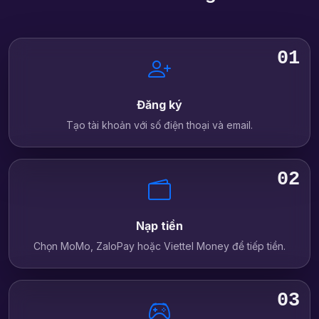
01
Đăng ký
Tạo tài khoản với số điện thoại và email.
02
Nạp tiền
Chọn MoMo, ZaloPay hoặc Viettel Money để tiếp tiền.
03